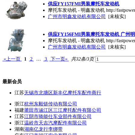
供应FY157FMI男装摩托车发动机
摩托车发动机 - 明鑫发动机 http://fastpowe
广州市明鑫发动机有限公司
[未核实]
供应FY156FMI男装摩托车发动机 广州
摩托车发动机 - 明鑫发动机 http://fastpo
广州市明鑫发动机有限公司
[未核实]
«上一页
1
2
…
3
下一页»
共32条/3页
最新会员
江苏
无锡市北塘区新丰亿摩托车配件商行
浙江
杭州东毅链传动有限公司
福建
莆田市涵江区三江摩托配件有限公司
江苏
江阴市骑能仕车业部件有限公司
浙江
温岭市天吉汽摩配件有限公司
湖南
湖南亿龙行李绑带