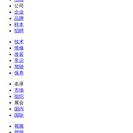
公司
企业
品牌
样本
招聘
技术
维修
改装
常识
驾驶
保养
名录
市场
组织
展会
国内
国际
视频
驾驶