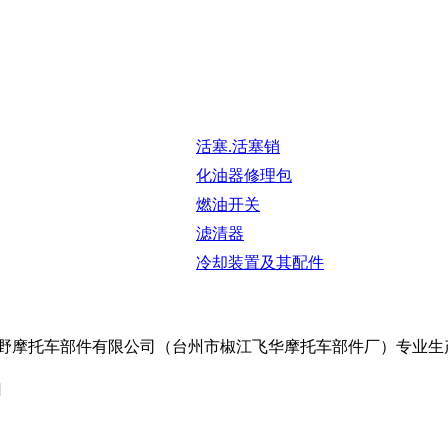
活塞.活塞销
化油器修理包
燃油开关
滤清器
冷却装置及其配件
野摩托车部件有限公司（台州市椒江飞华摩托车部件厂）专业生产GY
]