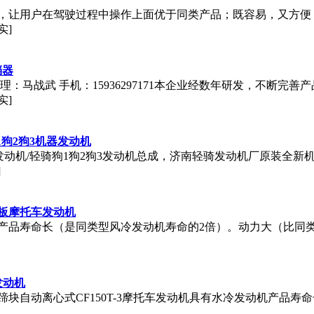
操作，让用户在驾驶过程中操作上面优于同类产品；既容易，又方
实]
档器
经理：马战武 手机：15936297171本企业经数年研发，不断
实]
1狗2狗3机器发动机
GY发动机/轻骑狗1狗2狗3发动机总成，济南轻骑发动机厂原装全新
]
冷踏板摩托车发动机
机产品寿命长（是同类型风冷发动机寿命的2倍）。动力大（比同
发动机
式蹄块自动离心式CF150T-3摩托车发动机具有水冷发动机产品