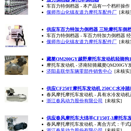
车百力特倒档器 - 本产品有一个档杆
偃师市山化镇友道力摩托车配件厂
[未核
供应车百力特加力倒档器 三轮摩托车倒
车百力特倒档器 - 车百力特加力倒档器 
偃师市山化镇友道力摩托车配件厂
[未核
藏獒QM200GY越野摩托车发动机轻骑狗
摩托车发动机 - 济南轻骑藏獒QM200
济阳县联华车辆零部件销售中心
[未核实
供应CF250T摩托车发动机 250CC水
春风摩托摩托车发动机 - 具有水冷发动
浙江春风动力股份有限公司
[未核实]
供应春风摩托车大绵羊CF150T-3摩托车
春风摩托摩托车发动机 - 离合方式：干
浙江春风动力股份有限公司
[未核实]