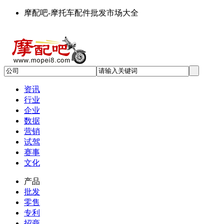
摩配吧-摩托车配件批发市场大全
资讯
行业
企业
数据
营销
试驾
赛事
文化
产品
批发
零售
专利
招商