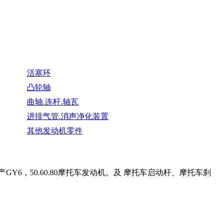
活塞环
凸轮轴
曲轴.连杆.轴瓦
进排气管.消声净化装置
其他发动机零件
6，50.60.80摩托车发动机。及 摩托车启动杆、摩托车刹