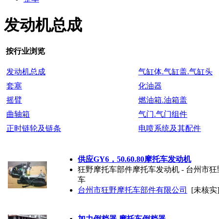
发动机总成
按行业浏览
发动机总成
气缸体.气缸盖.气缸头
套塞
化油器
摇臂
燃油箱.油箱盖
曲轴箱
气门.气门组件
正时链轮及链条
电喷系统及其配件
供应GY6，50.60.80摩托车发动机
狂野摩托车部件摩托车发动机 - 台州市狂
车
台州市狂野摩托车部件有限公司
[未核实
加力倒档器 摩托车倒档器