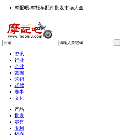
摩配吧-摩托车配件批发市场大全
资讯
行业
企业
数据
营销
试驾
赛事
文化
产品
批发
零售
专利
招商