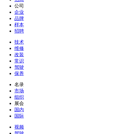
公司
企业
品牌
样本
招聘
技术
维修
改装
常识
驾驶
保养
名录
市场
组织
展会
国内
国际
视频
驾驶