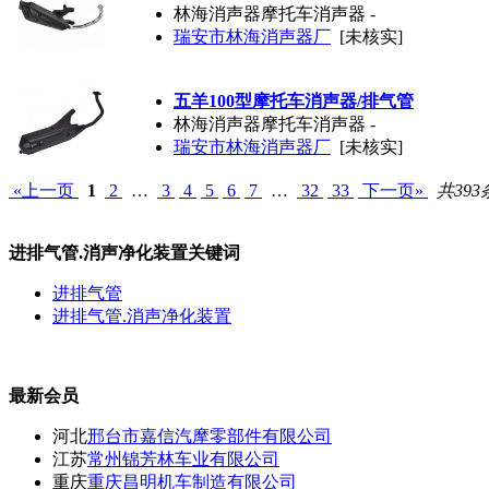
林海消声器摩托车消声器 -
瑞安市林海消声器厂
[未核实]
五羊100型摩托车消声器/排气管
林海消声器摩托车消声器 -
瑞安市林海消声器厂
[未核实]
«上一页
1
2
…
3
4
5
6
7
…
32
33
下一页»
共393
进排气管.消声净化装置关键词
进排气管
进排气管.消声净化装置
最新会员
河北
邢台市嘉信汽摩零部件有限公司
江苏
常州锦芳林车业有限公司
重庆
重庆昌明机车制造有限公司