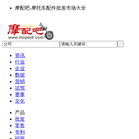
摩配吧-摩托车配件批发市场大全
资讯
行业
企业
数据
营销
试驾
赛事
文化
产品
批发
零售
专利
招商