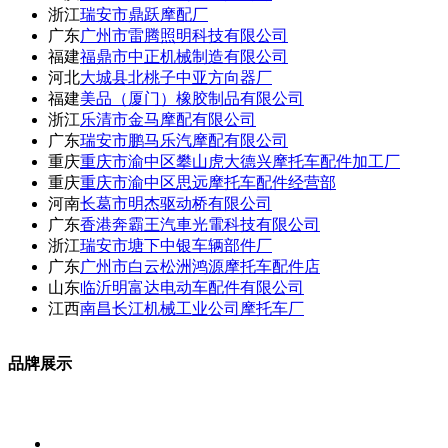
浙江
瑞安市鼎跃摩配厂
广东
广州市雷腾照明科技有限公司
福建
福鼎市中正机械制造有限公司
河北
大城县北桃子中亚方向器厂
福建
美品（厦门）橡胶制品有限公司
浙江
乐清市金马摩配有限公司
广东
瑞安市鹏马乐汽摩配有限公司
重庆
重庆市渝中区攀山虎大德兴摩托车配件加工厂
重庆
重庆市渝中区思远摩托车配件经营部
河南
长葛市明杰驱动桥有限公司
广东
香港奔霸王汽車光電科技有限公司
浙江
瑞安市塘下中银车辆部件厂
广东
广州市白云松洲鸿源摩托车配件店
山东
临沂明富达电动车配件有限公司
江西
南昌长江机械工业公司摩托车厂
品牌展示