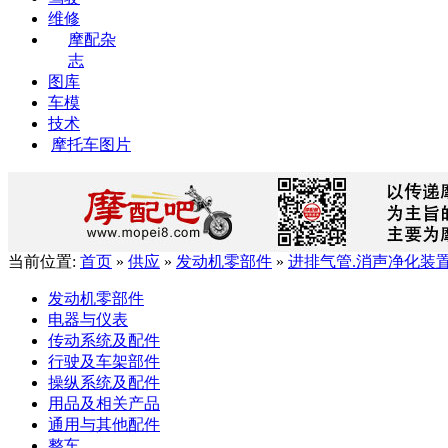
维修
摩配杂
志
图库
车模
技术
摩托车图片
当前位置:
首页
»
供应
»
发动机零部件
»
进排气管.消声净化装
发动机零部件
电器与仪表
传动系统及配件
行驶及车架部件
操纵系统及配件
用品及相关产品
通用与其他配件
整车