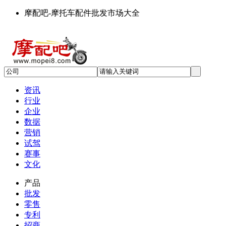
摩配吧-摩托车配件批发市场大全
资讯
行业
企业
数据
营销
试驾
赛事
文化
产品
批发
零售
专利
招商