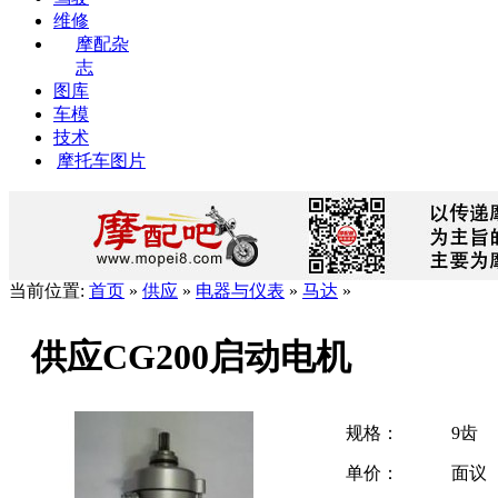
维修
摩配杂
志
图库
车模
技术
摩托车图片
当前位置:
首页
»
供应
»
电器与仪表
»
马达
»
供应CG200启动电机
规格：
9齿
单价：
面议