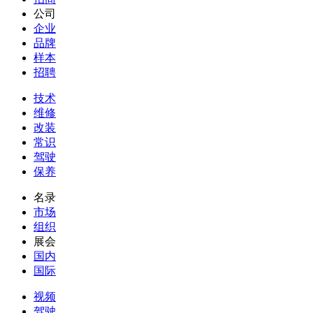
公司
企业
品牌
样本
招聘
技术
维修
改装
常识
驾驶
保养
名录
市场
组织
展会
国内
国际
视频
驾驶