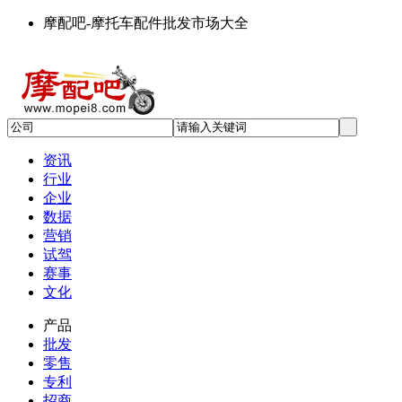
摩配吧-摩托车配件批发市场大全
资讯
行业
企业
数据
营销
试驾
赛事
文化
产品
批发
零售
专利
招商