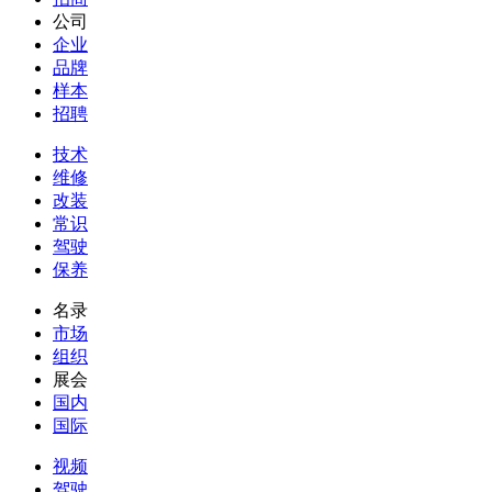
公司
企业
品牌
样本
招聘
技术
维修
改装
常识
驾驶
保养
名录
市场
组织
展会
国内
国际
视频
驾驶