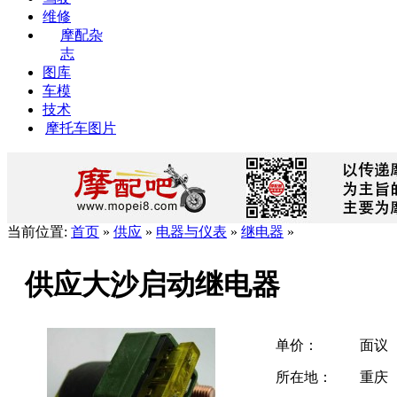
维修
摩配杂
志
图库
车模
技术
摩托车图片
当前位置:
首页
»
供应
»
电器与仪表
»
继电器
»
供应大沙启动继电器
单价：
面议
所在地：
重庆