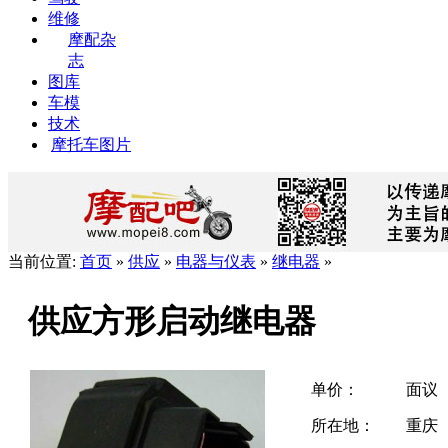
维修
摩配杂
志
图库
车模
技术
摩托车图片
当前位置:
首页
»
供应
»
电器与仪表
»
继电器
»
供应方形启动继电器
单价：
面议
所在地：
重庆