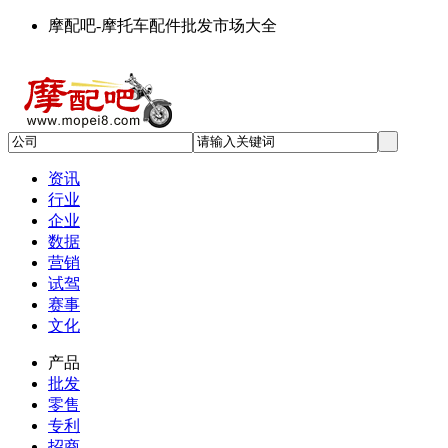
摩配吧-摩托车配件批发市场大全
资讯
行业
企业
数据
营销
试驾
赛事
文化
产品
批发
零售
专利
招商