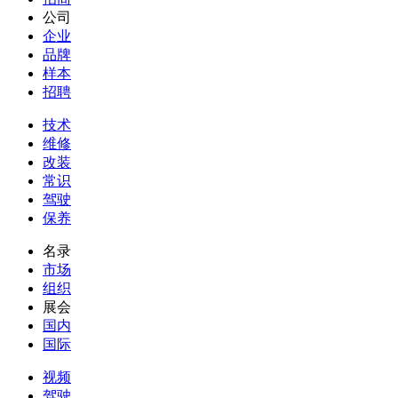
公司
企业
品牌
样本
招聘
技术
维修
改装
常识
驾驶
保养
名录
市场
组织
展会
国内
国际
视频
驾驶