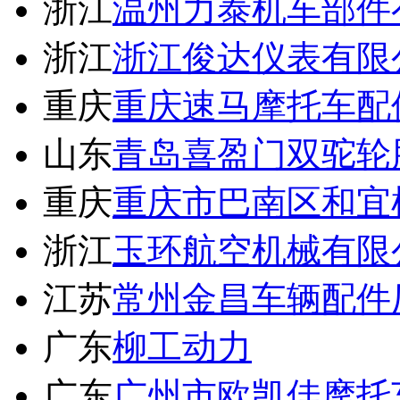
浙江
温州力泰机车部件
浙江
浙江俊达仪表有限
重庆
重庆速马摩托车配
山东
青岛喜盈门双驼轮
重庆
重庆市巴南区和宜
浙江
玉环航空机械有限
江苏
常州金昌车辆配件
广东
柳工动力
广东
广州市欧凯佳摩托