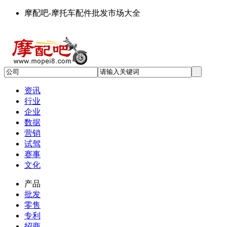
摩配吧-摩托车配件批发市场大全
资讯
行业
企业
数据
营销
试驾
赛事
文化
产品
批发
零售
专利
招商