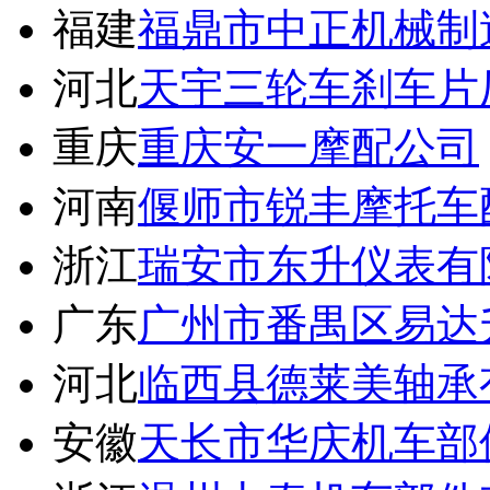
福建
福鼎市中正机械制
河北
天宇三轮车刹车片
重庆
重庆安一摩配公司
河南
偃师市锐丰摩托车
浙江
瑞安市东升仪表有
广东
广州市番禺区易达
河北
临西县德莱美轴承
安徽
天长市华庆机车部