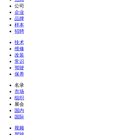
公司
企业
品牌
样本
招聘
技术
维修
改装
常识
驾驶
保养
名录
市场
组织
展会
国内
国际
视频
驾驶