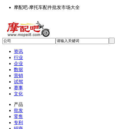
摩配吧-摩托车配件批发市场大全
资讯
行业
企业
数据
营销
试驾
赛事
文化
产品
批发
零售
专利
招商