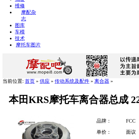
维修
摩配杂
志
图库
车模
技术
摩托车图片
当前位置:
首页
»
供应
»
传动系统及配件
»
离合器
»
本田KRS摩托车离合器总成 2210
品牌：
FCC
单价：
面议