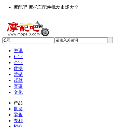
摩配吧-摩托车配件批发市场大全
资讯
行业
企业
数据
营销
试驾
赛事
文化
产品
批发
零售
专利
招商