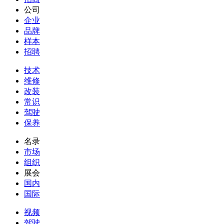
公司
企业
品牌
样本
招聘
技术
维修
改装
常识
驾驶
保养
名录
市场
组织
展会
国内
国际
视频
驾驶