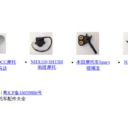
NHX110,SH150I
0CC摩托
本田摩托车Spacy
N
电喷摩托
马达
喷嘴支
|
粤ICP备16059886号
摩托车配件大全