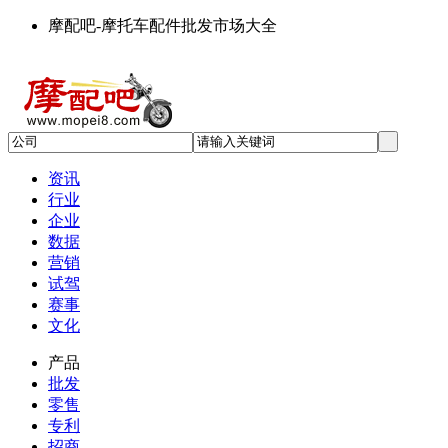
摩配吧-摩托车配件批发市场大全
资讯
行业
企业
数据
营销
试驾
赛事
文化
产品
批发
零售
专利
招商