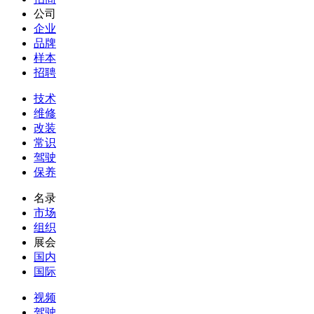
公司
企业
品牌
样本
招聘
技术
维修
改装
常识
驾驶
保养
名录
市场
组织
展会
国内
国际
视频
驾驶