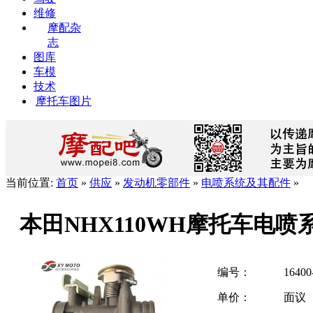
维修
摩配杂
志
图库
车模
技术
摩托车图片
当前位置:
首页
»
供应
»
发动机零部件
»
电喷系统及其配件
»
本田NHX110WH摩托车电
编号：
16400
单价：
面议