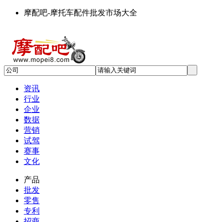
摩配吧-摩托车配件批发市场大全
资讯
行业
企业
数据
营销
试驾
赛事
文化
产品
批发
零售
专利
招商