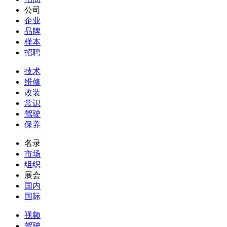
公司
企业
品牌
样本
招聘
技术
维修
改装
常识
驾驶
保养
名录
市场
组织
展会
国内
国际
视频
驾驶