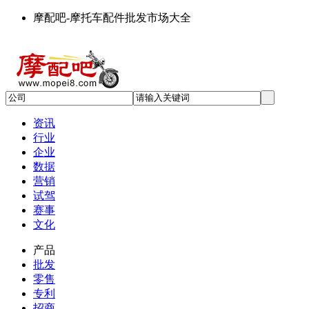
摩配吧-摩托车配件批发市场大全
资讯
行业
企业
数据
营销
试驾
赛事
文化
产品
批发
零售
专利
招商