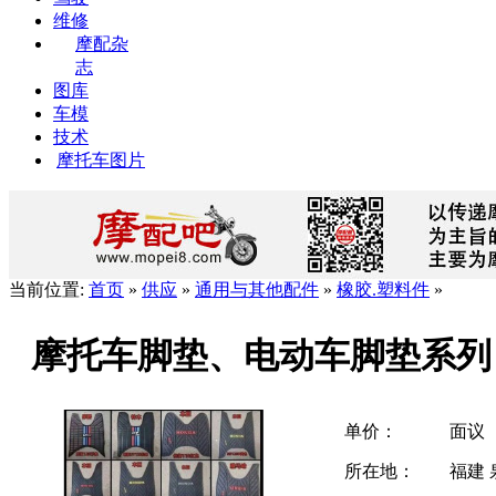
维修
摩配杂
志
图库
车模
技术
摩托车图片
当前位置:
首页
»
供应
»
通用与其他配件
»
橡胶.塑料件
»
摩托车脚垫、电动车脚垫系列
单价：
面议
所在地：
福建 