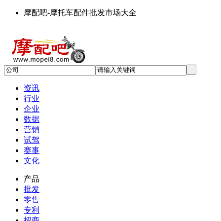
摩配吧-摩托车配件批发市场大全
资讯
行业
企业
数据
营销
试驾
赛事
文化
产品
批发
零售
专利
招商