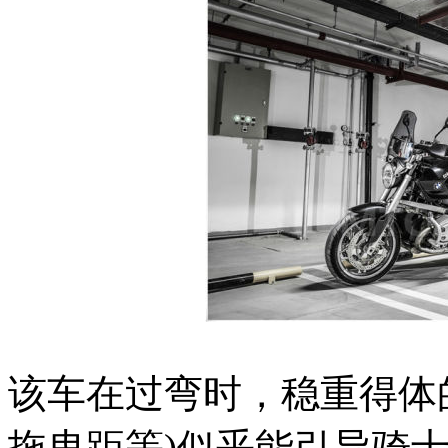
该车在过弯时，稳重得体
拖曳距等)似乎能引导骑