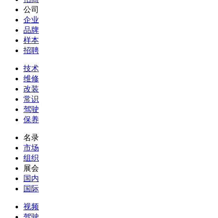
公司
企业
品牌
样本
招聘
技术
维修
改装
常识
驾驶
保养
名录
市场
组织
展会
国内
国际
视频
驾驶