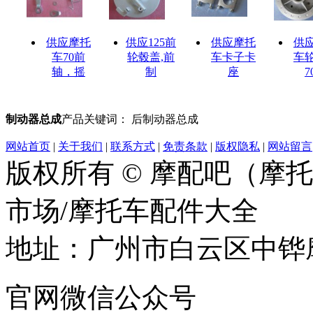
供应摩托
供应125前
供应摩托
供
车70前
轮毂盖,前
车卡子卡
车
轴，摇
制
座
7
制动器总成
产品关键词： 后制动器总成
网站首页
|
关于我们
|
联系方式
|
免责条款
|
版权隐私
|
网站留言
版权所有 © 摩配吧（摩
市场/摩托车配件大全
地址：广州市白云区中铧摩
官网微信公众号