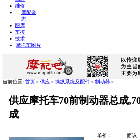
维修
摩配杂
志
图库
车模
技术
摩托车图片
当前位置:
首页
»
供应
»
操纵系统及配件
»
制动器
»
供应摩托车70前制动器总成,7
成
单价：
面议