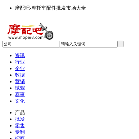
摩配吧-摩托车配件批发市场大全
资讯
行业
企业
数据
营销
试驾
赛事
文化
产品
批发
零售
专利
招商