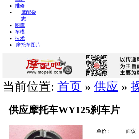
维修
摩配杂
志
图库
车模
技术
摩托车图片
当前位置:
首页
»
供应
»
供应摩托车WY125刹车片
单价：
面议