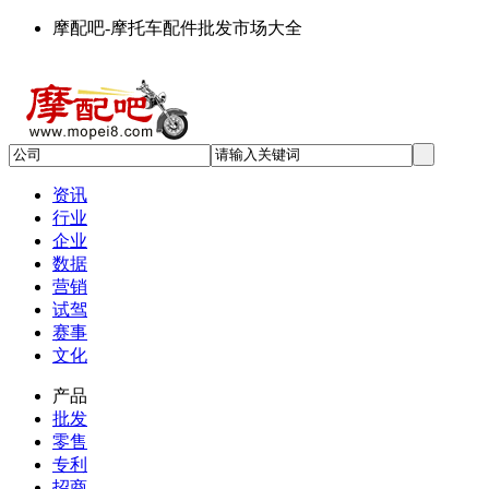
摩配吧-摩托车配件批发市场大全
资讯
行业
企业
数据
营销
试驾
赛事
文化
产品
批发
零售
专利
招商