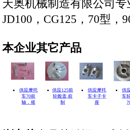
天奥机械制造有限公司专业
JD100，CG125，70
本企业其它产品
供应摩托
供应125前
供应摩托
供
车70前
轮毂盖,前
车卡子卡
车
轴，摇
制
座
7