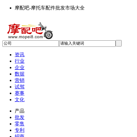
摩配吧-摩托车配件批发市场大全
资讯
行业
企业
数据
营销
试驾
赛事
文化
产品
批发
零售
专利
招商