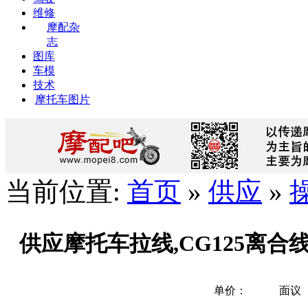
维修
摩配杂
志
图库
车模
技术
摩托车图片
当前位置:
首页
»
供应
»
供应摩托车拉线,CG125离合
单价：
面议