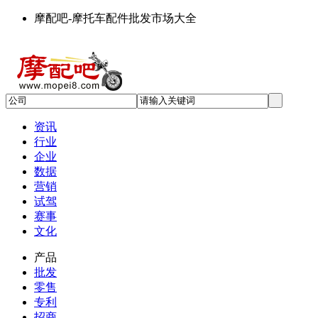
摩配吧-摩托车配件批发市场大全
资讯
行业
企业
数据
营销
试驾
赛事
文化
产品
批发
零售
专利
招商