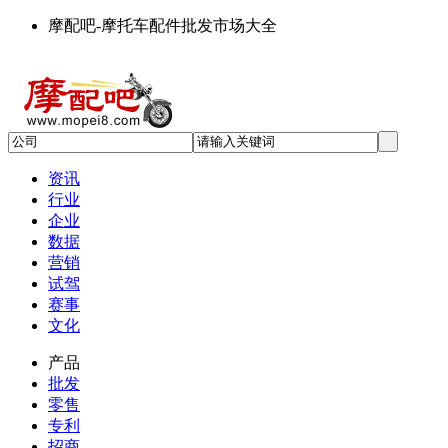
摩配吧-摩托车配件批发市场大全
资讯
行业
企业
数据
营销
试驾
赛事
文化
产品
批发
零售
专利
招商