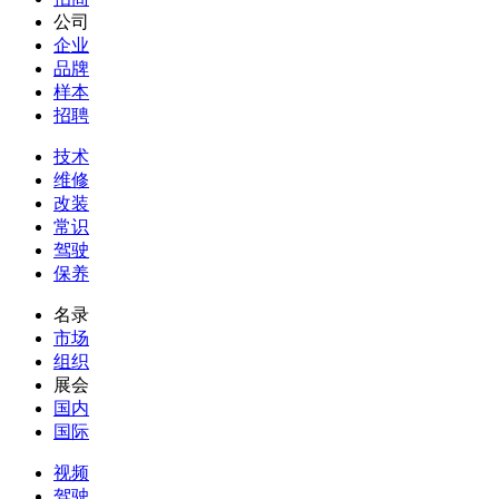
公司
企业
品牌
样本
招聘
技术
维修
改装
常识
驾驶
保养
名录
市场
组织
展会
国内
国际
视频
驾驶