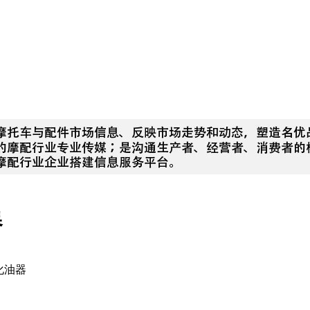
器
化油器