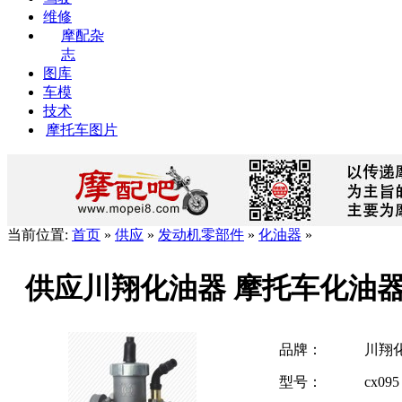
维修
摩配杂
志
图库
车模
技术
摩托车图片
当前位置:
首页
»
供应
»
发动机零部件
»
化油器
»
供应川翔化油器 摩托车化油
品牌：
川翔
型号：
cx095