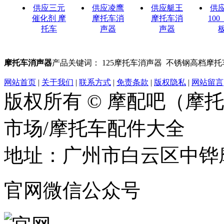
供应三元
供应凌鹰
供应艇王
供
催化剂 摩
摩托车消
摩托车消
10
托车
声器
声器
摩托车消声器
产品关键词： 125摩托车消声器 不锈钢高档摩
网站首页
|
关于我们
|
联系方式
|
免责条款
|
版权隐私
|
网站留言
版权所有 © 摩配吧（摩
市场/摩托车配件大全
地址：广州市白云区中铧摩
官网微信公众号