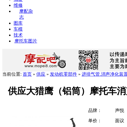
维修
摩配杂
志
图库
车模
技术
摩托车图片
当前位置:
首页
»
供应
»
发动机零部件
»
进排气管.消声净化装
供应大猎鹰（铝筒）摩托车消
品牌：
声悦
单价：
面议