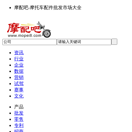
摩配吧-摩托车配件批发市场大全
资讯
行业
企业
数据
营销
试驾
赛事
文化
产品
批发
零售
专利
招商