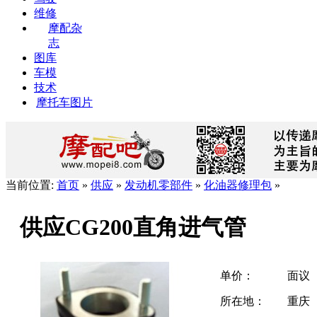
维修
摩配杂
志
图库
车模
技术
摩托车图片
当前位置:
首页
»
供应
»
发动机零部件
»
化油器修理包
»
供应CG200直角进气管
单价：
面议
所在地：
重庆