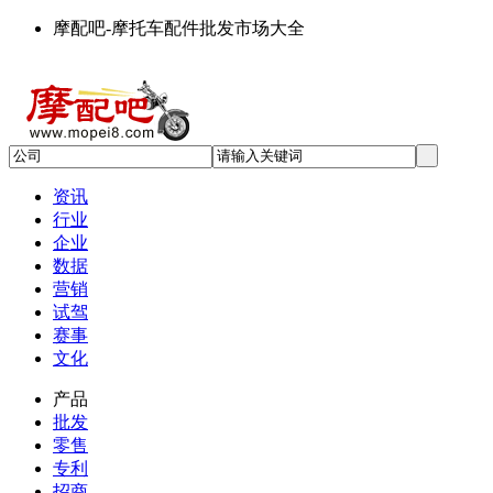
摩配吧-摩托车配件批发市场大全
资讯
行业
企业
数据
营销
试驾
赛事
文化
产品
批发
零售
专利
招商