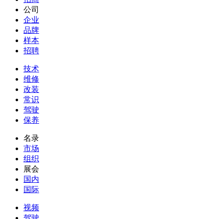
公司
企业
品牌
样本
招聘
技术
维修
改装
常识
驾驶
保养
名录
市场
组织
展会
国内
国际
视频
驾驶