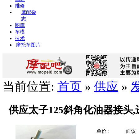
维修
摩配杂
志
图库
车模
技术
摩托车图片
当前位置:
首页
»
供应
»
供应太子125斜角化油器接头,
单价：
面议