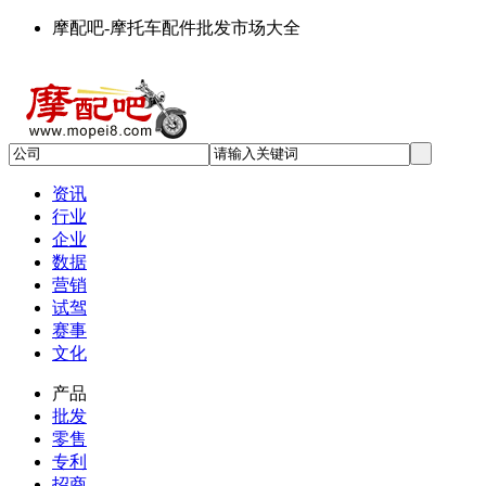
摩配吧-摩托车配件批发市场大全
资讯
行业
企业
数据
营销
试驾
赛事
文化
产品
批发
零售
专利
招商