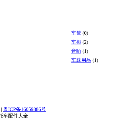
车筐
(0)
车棚
(2)
音响
(1)
车载用品
(1)
|
粤ICP备16059886号
摩托车配件大全