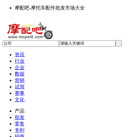
摩配吧-摩托车配件批发市场大全
资讯
行业
企业
数据
营销
试驾
赛事
文化
产品
批发
零售
专利
招商