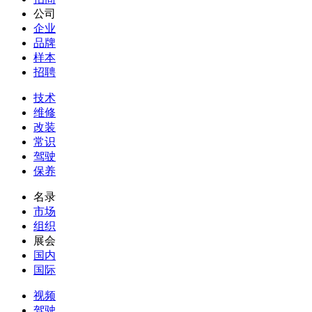
公司
企业
品牌
样本
招聘
技术
维修
改装
常识
驾驶
保养
名录
市场
组织
展会
国内
国际
视频
驾驶