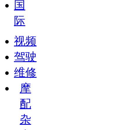
国
际
视频
驾驶
维修
摩
配
杂