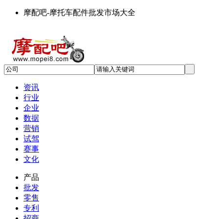
摩配吧-摩托车配件批发市场大全
资讯
行业
企业
数据
营销
试驾
赛事
文化
产品
批发
零售
专利
招商