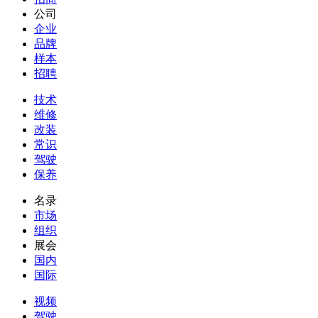
公司
企业
品牌
样本
招聘
技术
维修
改装
常识
驾驶
保养
名录
市场
组织
展会
国内
国际
视频
驾驶