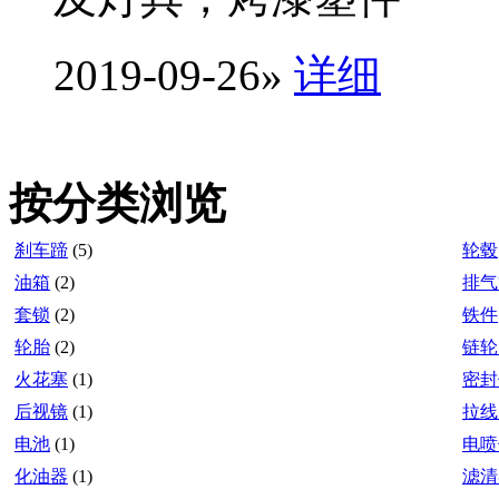
2019-09-26
»
详细
按分类浏览
刹车蹄
(5)
轮毂
油箱
(2)
排气
套锁
(2)
铁件
轮胎
(2)
链轮
火花塞
(1)
密封
后视镜
(1)
拉线
电池
(1)
电喷
化油器
(1)
滤清