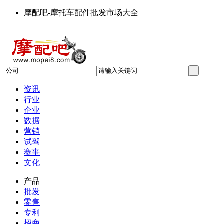
摩配吧-摩托车配件批发市场大全
资讯
行业
企业
数据
营销
试驾
赛事
文化
产品
批发
零售
专利
招商