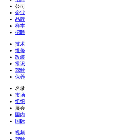
公司
企业
品牌
样本
招聘
技术
维修
改装
常识
驾驶
保养
名录
市场
组织
展会
国内
国际
视频
驾驶