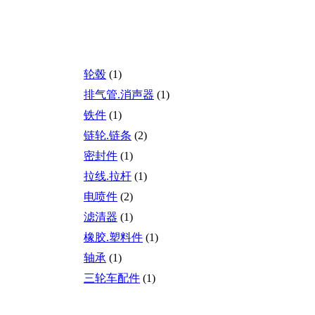
轮毂
(1)
排气管.消声器
(1)
铁件
(1)
链轮.链条
(2)
密封件
(1)
拉线.拉杆
(1)
电喷件
(2)
滤清器
(1)
橡胶.塑料件
(1)
轴承
(1)
三轮车配件
(1)