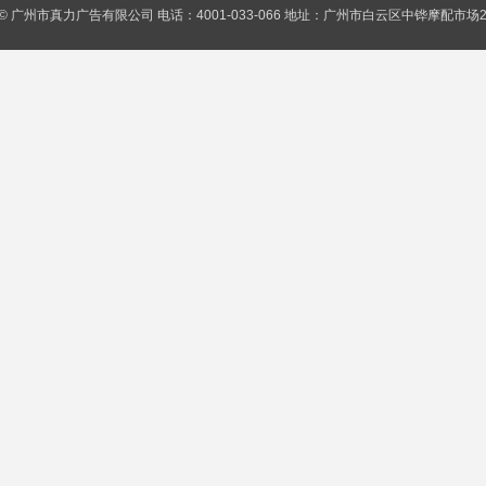
© 广州市真力广告有限公司 电话：4001-033-066 地址：广州市白云区中铧摩配市场2