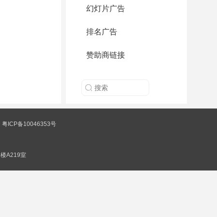
幻灯片广告
排名广告
赞助商链接
|
粤ICP备10046353号
楼A219室