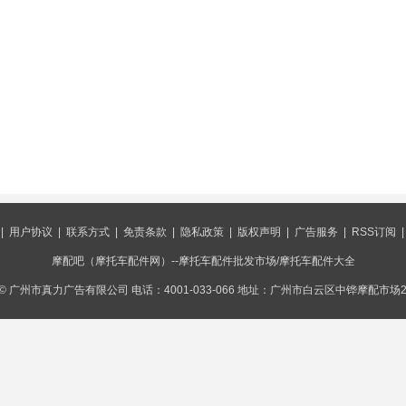
|
用户协议
|
联系方式
|
免责条款
|
隐私政策
|
版权声明
|
广告服务
|
RSS订阅
摩配吧（摩托车配件网）--摩托车配件批发市场/摩托车配件大全
© 广州市真力广告有限公司 电话：4001-033-066 地址：广州市白云区中铧摩配市场2