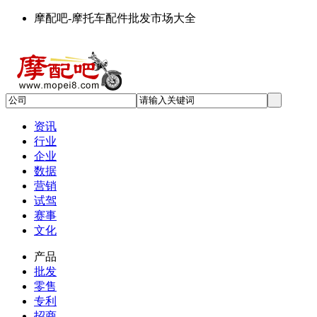
摩配吧-摩托车配件批发市场大全
资讯
行业
企业
数据
营销
试驾
赛事
文化
产品
批发
零售
专利
招商