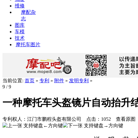
维修
摩配杂
志
图库
车模
技术
摩托车图片
当前位置:
首页
»
专利
»
附件
»
发明专利
»
9
/ 9
一种摩托车头盔镜片自动抬升
专利权人：
江门市鹏程头盔有限公司
点击：
1052
查看原图