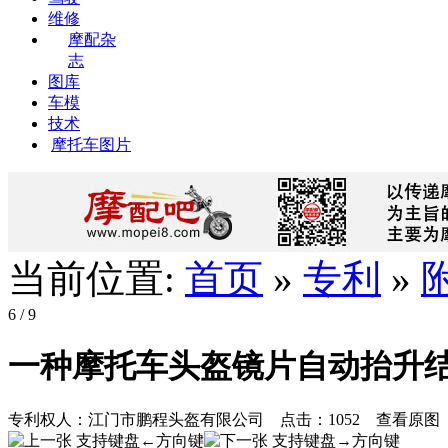
维修
摩配杂
志
图库
车模
技术
摩托车图片
当前位置:
首页
»
专利
»
6
/ 9
一种摩托车头盔镜片自动抬升
专利权人：
江门市鹏程头盔有限公司
点击：
1052
查看原图