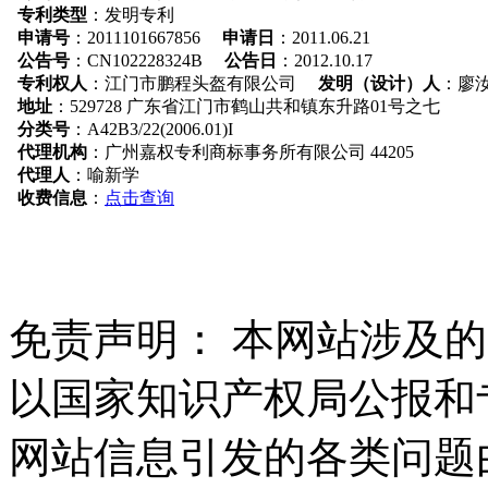
专利类型
：发明专利
申请号
：2011101667856
申请日
：2011.06.21
公告号
：CN102228324B
公告日
：2012.10.17
专利权人
：江门市鹏程头盔有限公司
发明（设计）人
：廖
地址
：529728 广东省江门市鹤山共和镇东升路01号之七
分类号
：A42B3/22(2006.01)I
代理机构
：广州嘉权专利商标事务所有限公司 44205
代理人
：喻新学
收费信息
：
点击查询
免责声明：
本网站涉及的
以国家知识产权局公报和
网站信息引发的各类问题