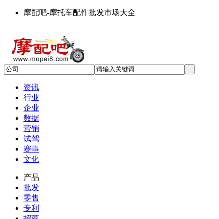
摩配吧-摩托车配件批发市场大全
资讯
行业
企业
数据
营销
试驾
赛事
文化
产品
批发
零售
专利
招商