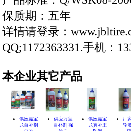
保质期：五年
详情请登录：www.jbltire.co
QQ;1172363331.手机：1
本企业其它产品
供应嘉宝
供应万宝
供应嘉宝
厂
龙自补剂
自补剂 强
龙真补王
轮