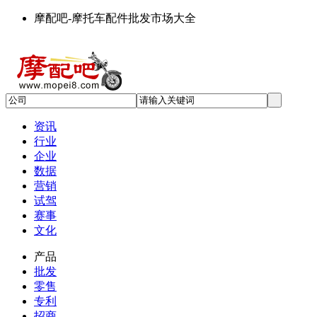
摩配吧-摩托车配件批发市场大全
资讯
行业
企业
数据
营销
试驾
赛事
文化
产品
批发
零售
专利
招商