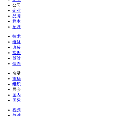
公司
企业
品牌
样本
招聘
技术
维修
改装
常识
驾驶
保养
名录
市场
组织
展会
国内
国际
视频
驾驶