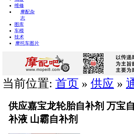
维修
摩配杂
志
图库
车模
技术
摩托车图片
当前位置:
首页
»
供应
»
供应嘉宝龙轮胎自补剂 万宝自
补液 山霸自补剂