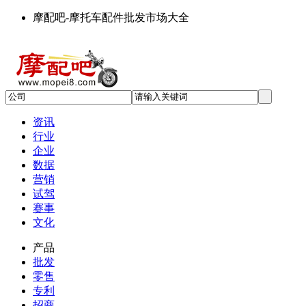
摩配吧-摩托车配件批发市场大全
资讯
行业
企业
数据
营销
试驾
赛事
文化
产品
批发
零售
专利
招商