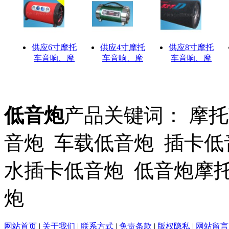
供应6寸摩托
供应4寸摩托
供应8寸摩托
车音响、摩
车音响、摩
车音响、摩
低音炮
产品关键词： 摩托
音炮 车载低音炮 插卡低
水插卡低音炮 低音炮摩
炮
网站首页
|
关于我们
|
联系方式
|
免责条款
|
版权隐私
|
网站留言