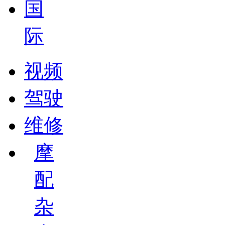
国
际
视频
驾驶
维修
摩
配
杂