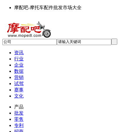
摩配吧-摩托车配件批发市场大全
资讯
行业
企业
数据
营销
试驾
赛事
文化
产品
批发
零售
专利
招商