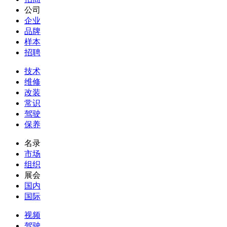
公司
企业
品牌
样本
招聘
技术
维修
改装
常识
驾驶
保养
名录
市场
组织
展会
国内
国际
视频
驾驶