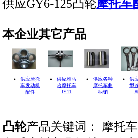
供应GY6-125凸轮
摩托车
本企业其它产品
供应摩托
供应雅马
供应各种
供
车发动机
哈摩托车
摩托车曲
型
JY11
配件
柄销
凸轮
产品关键词： 摩托