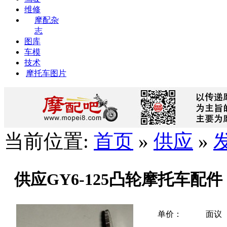
维修
摩配杂
志
图库
车模
技术
摩托车图片
当前位置:
首页
»
供应
»
供应GY6-125凸轮摩托车配件
单价：
面议