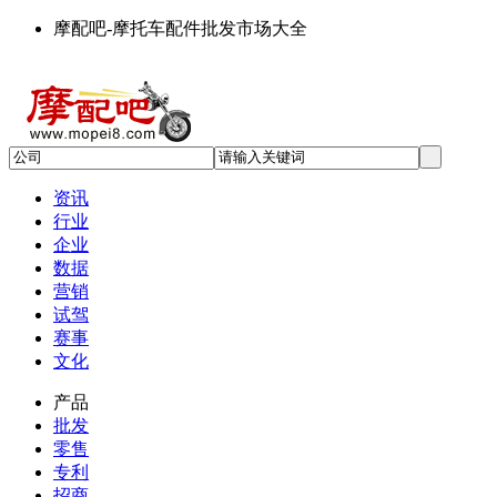
摩配吧-摩托车配件批发市场大全
资讯
行业
企业
数据
营销
试驾
赛事
文化
产品
批发
零售
专利
招商