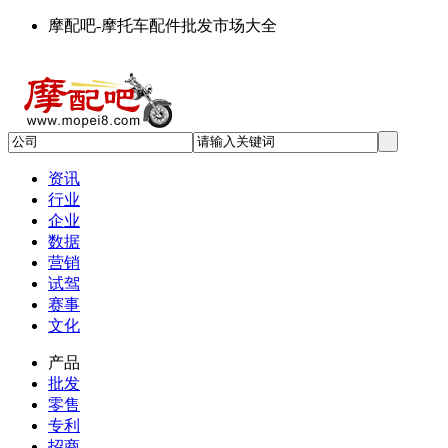
摩配吧-摩托车配件批发市场大全
资讯
行业
企业
数据
营销
试驾
赛事
文化
产品
批发
零售
专利
招商