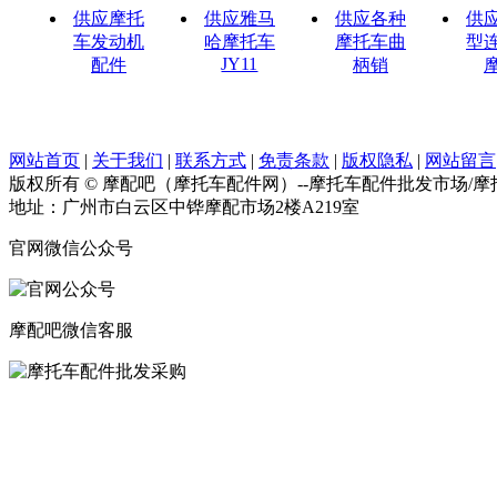
供应摩托
供应雅马
供应各种
供
车发动机
哈摩托车
摩托车曲
型
JY11
配件
柄销
网站首页
|
关于我们
|
联系方式
|
免责条款
|
版权隐私
|
网站留言
版权所有 © 摩配吧（摩托车配件网）--摩托车配件批发市场/
地址：广州市白云区中铧摩配市场2楼A219室
官网微信公众号
摩配吧微信客服