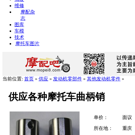
维修
摩配杂
志
图库
车模
技术
摩托车图片
当前位置:
首页
»
供应
»
发动机零部件
»
其他发动机零件
»
供应各种摩托车曲柄销
单价：
面议
所在地：
重庆