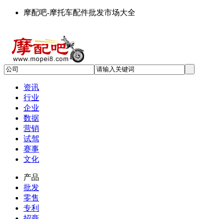
摩配吧-摩托车配件批发市场大全
资讯
行业
企业
数据
营销
试驾
赛事
文化
产品
批发
零售
专利
招商