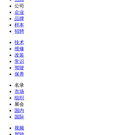
公司
企业
品牌
样本
招聘
技术
维修
改装
常识
驾驶
保养
名录
市场
组织
展会
国内
国际
视频
驾驶