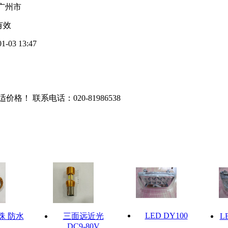
广州市
有效
01-03 13:47
适价格！ 联系电话：
020-81986538
LED DY100
珠 防水
三面远近光
L
DC9-80V