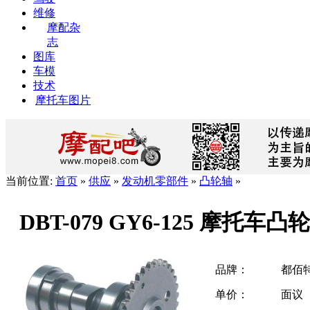
维修
摩配杂
志
图库
车模
技术
摩托车图片
当前位置:
首页
»
供应
»
发动机零部件
»
凸轮轴
»
DBT-079 GY6-125 摩托车凸
品牌：
都佰
单价：
面议