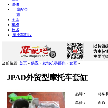
维修
摩配杂
志
图库
车模
技术
摩托车图片
当前位置:
首页
»
供应
»
发动机零部件
»
套塞
»
JPAD外贸型摩托车套缸
品牌：
将豹
单价：
面议