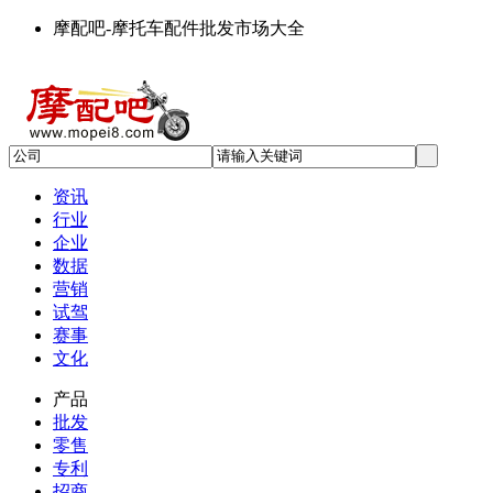
摩配吧-摩托车配件批发市场大全
资讯
行业
企业
数据
营销
试驾
赛事
文化
产品
批发
零售
专利
招商