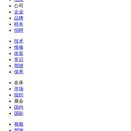
公司
企业
品牌
样本
招聘
技术
维修
改装
常识
驾驶
保养
名录
市场
组织
展会
国内
国际
视频
驾驶