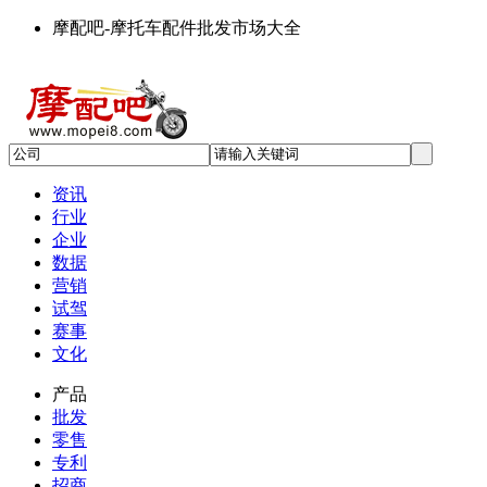
摩配吧-摩托车配件批发市场大全
资讯
行业
企业
数据
营销
试驾
赛事
文化
产品
批发
零售
专利
招商