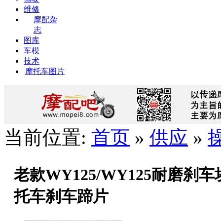
维修
摩配杂
志
图库
车模
技术
摩托车图片
当前位置:
首页
»
供应
»
老款WY125/WY125耐磨刹车
托车刹车蹄片