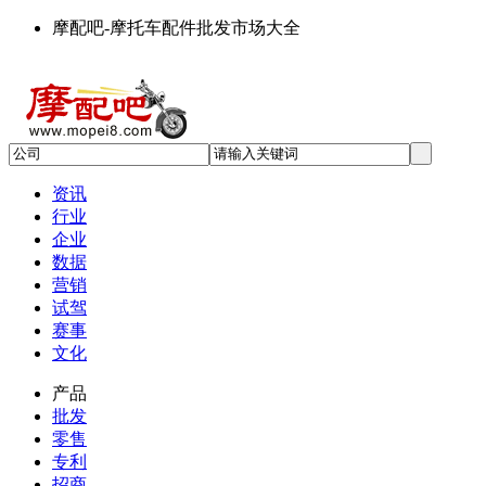
摩配吧-摩托车配件批发市场大全
资讯
行业
企业
数据
营销
试驾
赛事
文化
产品
批发
零售
专利
招商