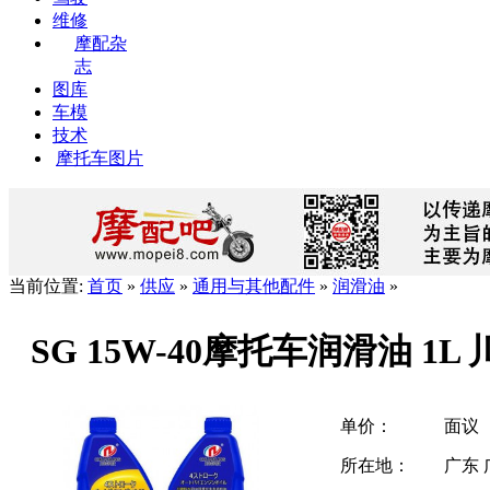
维修
摩配杂
志
图库
车模
技术
摩托车图片
当前位置:
首页
»
供应
»
通用与其他配件
»
润滑油
»
SG 15W-40摩托车润滑油 1L
单价：
面议
所在地：
广东 