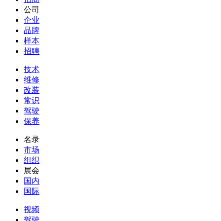
公司
企业
品牌
样本
招聘
技术
维修
改装
常识
驾驶
保养
名录
市场
组织
展会
国内
国际
视频
驾驶