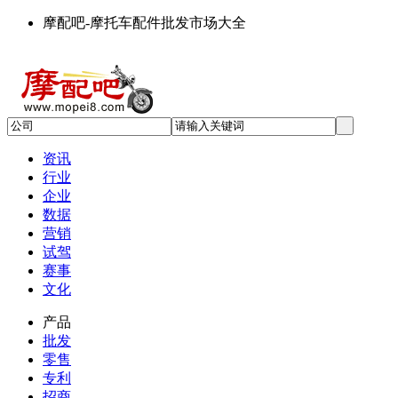
摩配吧-摩托车配件批发市场大全
资讯
行业
企业
数据
营销
试驾
赛事
文化
产品
批发
零售
专利
招商