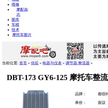
维修
摩配杂
志
图库
车模
技术
摩托车图片
当前位置:
首页
»
供应
»
电器与仪表
»
调节器.整流器
»
DBT-173 GY6-125 摩托
品牌：
都佰
单价：
面议