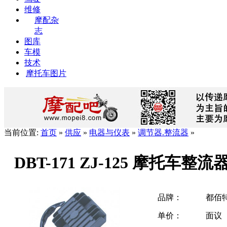
维修
摩配杂
志
图库
车模
技术
摩托车图片
当前位置:
首页
»
供应
»
电器与仪表
»
调节器.整流器
»
DBT-171 ZJ-125 摩托车
品牌：
都佰
单价：
面议