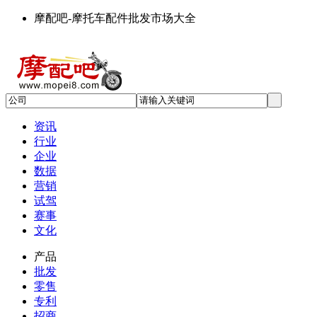
摩配吧-摩托车配件批发市场大全
资讯
行业
企业
数据
营销
试驾
赛事
文化
产品
批发
零售
专利
招商