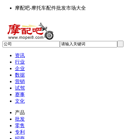
摩配吧-摩托车配件批发市场大全
资讯
行业
企业
数据
营销
试驾
赛事
文化
产品
批发
零售
专利
招商