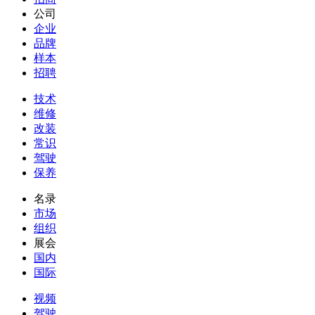
公司
企业
品牌
样本
招聘
技术
维修
改装
常识
驾驶
保养
名录
市场
组织
展会
国内
国际
视频
驾驶