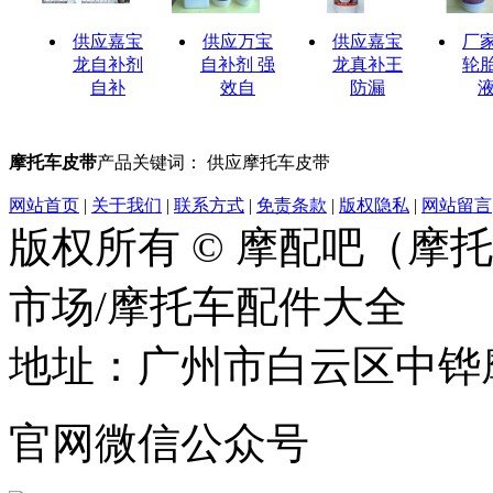
供应嘉宝
供应万宝
供应嘉宝
厂
龙自补剂
自补剂 强
龙真补王
轮
自补
效自
防漏
液
摩托车皮带
产品关键词： 供应摩托车皮带
网站首页
|
关于我们
|
联系方式
|
免责条款
|
版权隐私
|
网站留言
版权所有 © 摩配吧（摩
市场/摩托车配件大全
地址：广州市白云区中铧摩
官网微信公众号