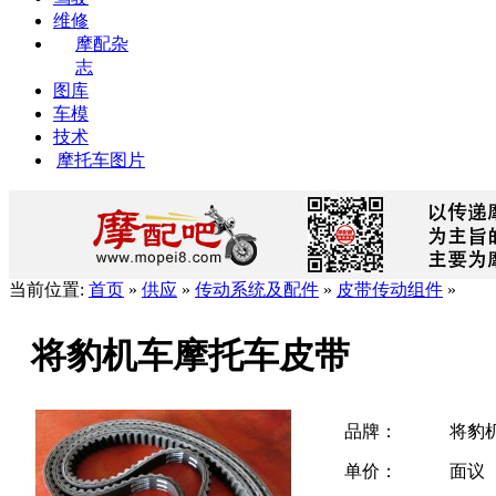
维修
摩配杂
志
图库
车模
技术
摩托车图片
当前位置:
首页
»
供应
»
传动系统及配件
»
皮带传动组件
»
将豹机车摩托车皮带
品牌：
将豹
单价：
面议