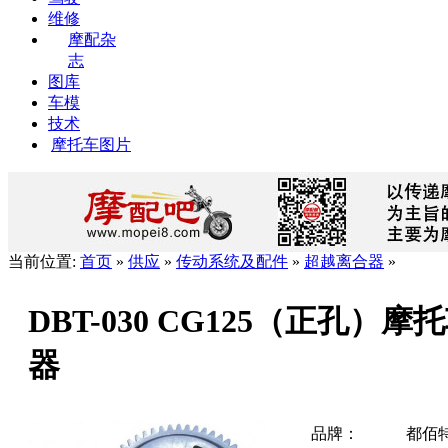
维修
摩配杂
志
图库
车模
技术
摩托车图片
当前位置:
首页
»
供应
»
传动系统及配件
»
超越离合器
»
DBT-030 CG125（正孔）
器
品牌：
都佰