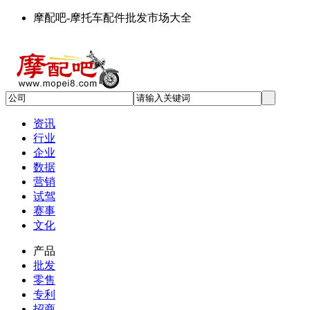
摩配吧-摩托车配件批发市场大全
资讯
行业
企业
数据
营销
试驾
赛事
文化
产品
批发
零售
专利
招商