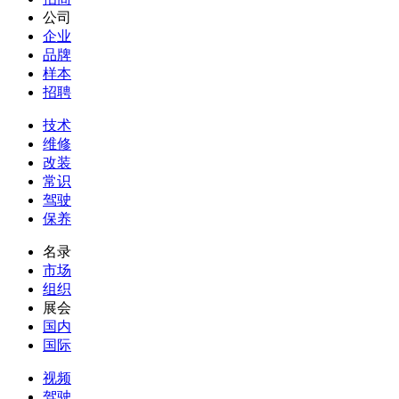
公司
企业
品牌
样本
招聘
技术
维修
改装
常识
驾驶
保养
名录
市场
组织
展会
国内
国际
视频
驾驶