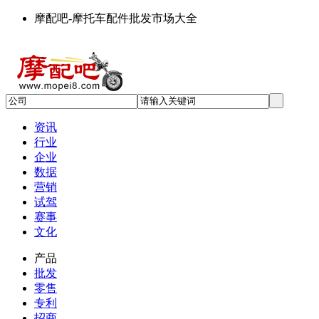
摩配吧-摩托车配件批发市场大全
资讯
行业
企业
数据
营销
试驾
赛事
文化
产品
批发
零售
专利
招商