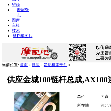
维修
摩配杂
志
图库
车模
技术
摩托车图片
当前位置:
首页
»
供应
»
发动机零部件
»
供应金城100链杆总成,AX10
单价：
面议
所在地：
河北 