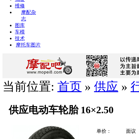
维修
摩配杂
志
图库
车模
技术
摩托车图片
当前位置:
首页
»
供应
»
供应电动车轮胎 16×2.50
单价：
面议