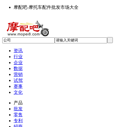
摩配吧-摩托车配件批发市场大全
资讯
行业
企业
数据
营销
试驾
赛事
文化
产品
批发
零售
专利
招商