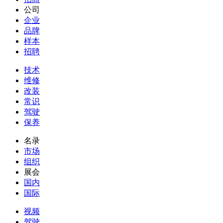
公司
企业
品牌
样本
招聘
技术
维修
改装
常识
驾驶
保养
名录
市场
组织
展会
国内
国际
视频
驾驶