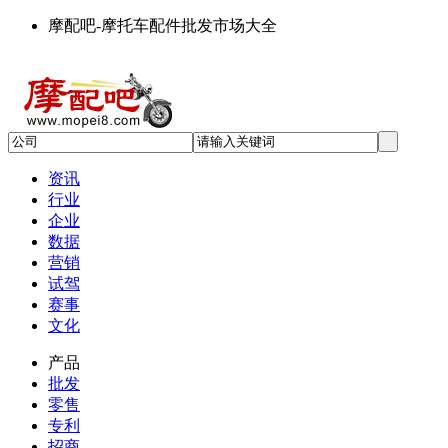
摩配吧-摩托车配件批发市场大全
资讯
行业
企业
数据
营销
试驾
赛事
文化
产品
批发
零售
专利
招商