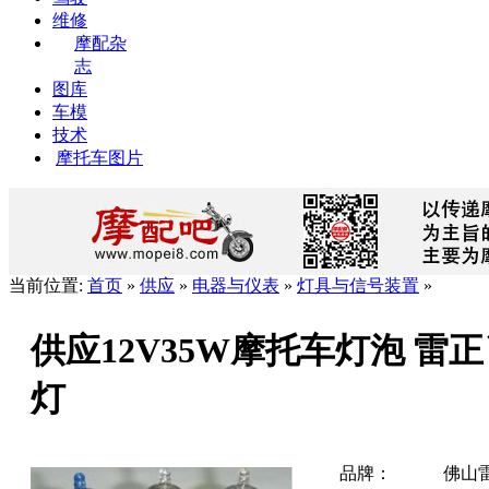
维修
摩配杂
志
图库
车模
技术
摩托车图片
当前位置:
首页
»
供应
»
电器与仪表
»
灯具与信号装置
»
供应12V35W摩托车灯泡 雷
灯
品牌：
佛山