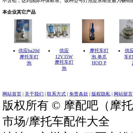
不含铅，达到国际环保标准。该种型号灯泡是东南亚最为畅销
本企业其它产品
供应ba20d
供应
摩托车灯
供
12V35W
摩托车灯
泡 单爪
车灯
摩托车灯
HOD P
泡
泡
网站首页
|
关于我们
|
联系方式
|
免责条款
|
版权隐私
|
网站留言
版权所有 © 摩配吧（摩
市场/摩托车配件大全