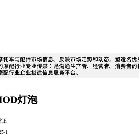
HOD灯泡
雷正
25-1