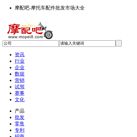
摩配吧-摩托车配件批发市场大全
资讯
行业
企业
数据
营销
试驾
赛事
文化
产品
批发
零售
专利
招商