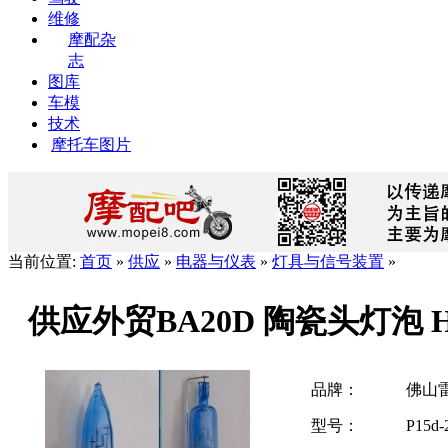
维修
摩配杂
志
图库
车模
技术
摩托车图片
当前位置:
首页
»
供应
»
电器与仪表
»
灯具与信号装置
»
供应外贸BA20D 陶瓷头灯泡 
品牌：
佛山
型号：
P15d-