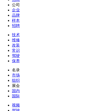
公司
企业
品牌
样本
招聘
技术
维修
改装
常识
驾驶
保养
名录
市场
组织
展会
国内
国际
视频
驾驶