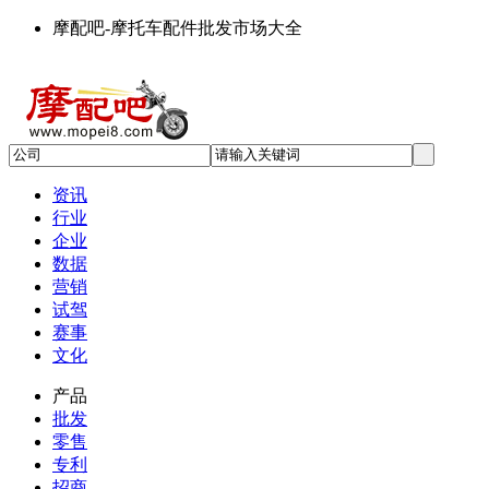
摩配吧-摩托车配件批发市场大全
资讯
行业
企业
数据
营销
试驾
赛事
文化
产品
批发
零售
专利
招商