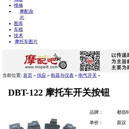
维修
摩配杂
志
图库
车模
技术
摩托车图片
当前位置:
首页
»
供应
»
电器与仪表
»
电气开关
»
DBT-122 摩托车开关按钮
品牌：
都佰
单价：
面议