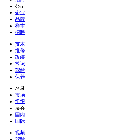
公司
企业
品牌
样本
招聘
技术
维修
改装
常识
驾驶
保养
名录
市场
组织
展会
国内
国际
视频
驾驶