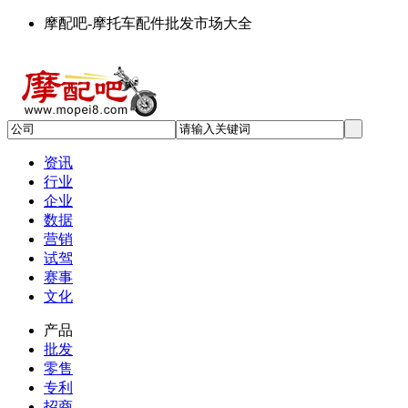
摩配吧-摩托车配件批发市场大全
资讯
行业
企业
数据
营销
试驾
赛事
文化
产品
批发
零售
专利
招商