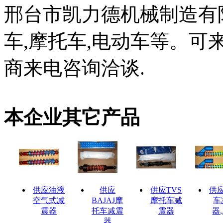
邢台市凯力德机械制造有
车,摩托车,电动车等。可
商来电咨询洽谈.
本企业其它产品
供应油液
供应
供应TVS
供
空气式减
BAJAJ摩
摩托车减
车
震器
托车减震
震器
器,
器