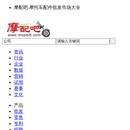
摩配吧-摩托车配件批发市场大全
资讯
行业
企业
数据
营销
试驾
赛事
文化
产品
批发
零售
专利
招商